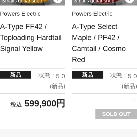
Smalls guitar shop
Smalls guitar shop
Powers Electric
Powers Electric
A-Type FF42 /
A-Type Select
Toploading Hardtail
Maple / PF42 /
Signal Yellow
Camtail / Cosmo
Red
新品
新品
状態：
状態：
5.0
5.0
新品
新品
599,900円
SOLD OUT