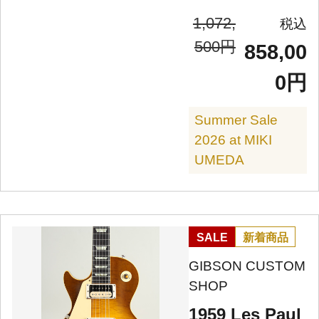
1,072,
500円
858,00
0円
Summer Sale
2026 at MIKI
UMEDA
SALE
新着商品
GIBSON CUSTOM
SHOP
1959 Les Paul