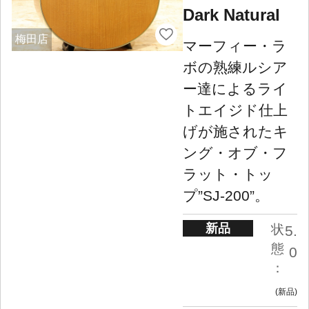
Dark Natural
梅田店
マーフィー・ラ
ボの熟練ルシア
ー達によるライ
トエイジド仕上
げが施されたキ
ング・オブ・フ
ラット・トッ
プ”SJ-200”。
新品
状
5.
態
0
：
新品