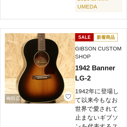
UMEDA
SALE
新着商品
GIBSON CUSTOM
SHOP
1942 Banner
LG-2
1942年に登場し
梅田店
て以来今もなお
世界で愛されて
止まないギブソ
ンを代表するス