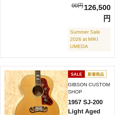
00円
126,500
円
Summer Sale
2026 at MIKI
UMEDA
SALE
新着商品
GIBSON CUSTOM
SHOP
1957 SJ-200
Light Aged