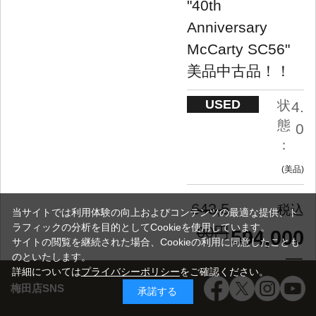
"40th
Anniversary
McCarty SC56"
美品中古品！！
USED
状
4.
態
0
：
美品
643,5
当サイトでは利用体験の向上およびコンテンツの最適な提供、ト
ラフィックの分析を目的としてCookieを使用しています。
00円
594,000
サイトの閲覧を継続された場合、Cookieの利用に同意したことも
のといたします。
円
詳細については
プライバシーポリシー
をご確認ください。
梅田店SNS
承諾する
Summer Sale