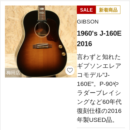
SALE
新着商品
GIBSON
1960's J-160E
2016
言わずと知れた
ギブソンエレア
梅田店
コモデル"J-
160E"。P-90や
ラダーブレイシ
ングなど60年代
復刻仕様の2016
年製USED品。