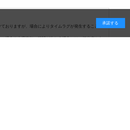
承諾する
けておりますが、場合によりタイムラグが発生することも
れの場合や在庫有無の確認が生じる場合には、担当者から
めご了承下さい。
で返品可
けできかねますので、予めご了承ください。
いて
キャンセル・返品・交換に関して