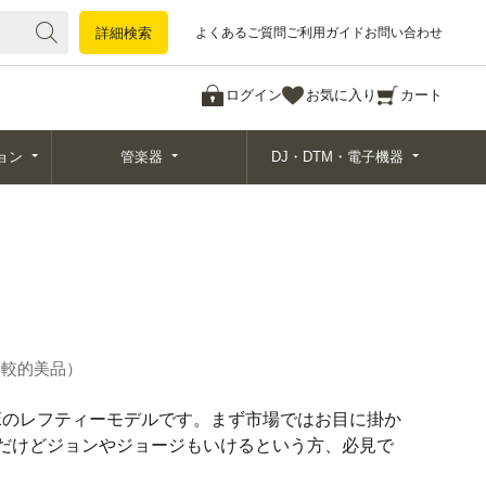
詳細検索
詳細検索
よくあるご質問
ご利用ガイド
お問い合わせ
ログイン
お気に入り
カート
ョン
管楽器
DJ・DTM・電子機器
比較的美品
160Eのレフティーモデルです。まず市場ではお目に掛か
だけどジョンやジョージもいけるという方、必見で