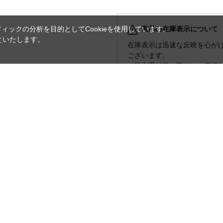
ックの分析を目的としてCookieを使用しています。
商品の在庫表示について
といたします。
在庫表示は迅速な反映を心が
ございます。
ご注文受付後に万が一の売切
ご連絡させて頂きますこと予
不具合などの場合のみ７日以内ま
お客様のご都合による返品はお受
ご注文の流れ
お支払い方法につ