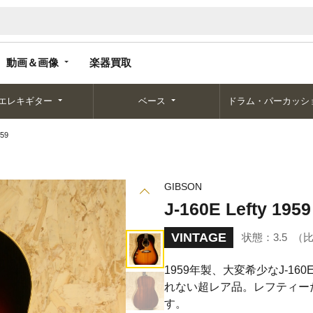
動画＆画像
楽器買取
動画＆画像
楽器買取
エレキギター
ベース
ドラム・パーカッシ
959
GIBSON
J-160E Lefty 1959
VINTAGE
状態：
3.5
1959年製、大変希少なJ-
れない超レア品。レフティー
す。