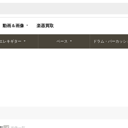
動画＆画像
楽器買取
動画＆画像
楽器買取
エレキギター
ベース
ドラム・パーカッシ
N
覧
画像一覧