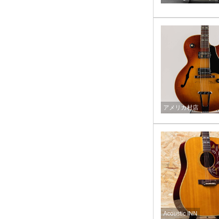
アメリカ村店
Acoustic INN