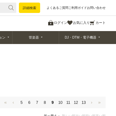
詳細検索
詳細検索
よくあるご質問
ご利用ガイド
お問い合わせ
ログイン
お気に入り
カート
ョン
管楽器
DJ・DTM・電子機器
5
6
7
8
9
10
11
12
13
並べ替え：
新しい順
古い順
安い順
高い順