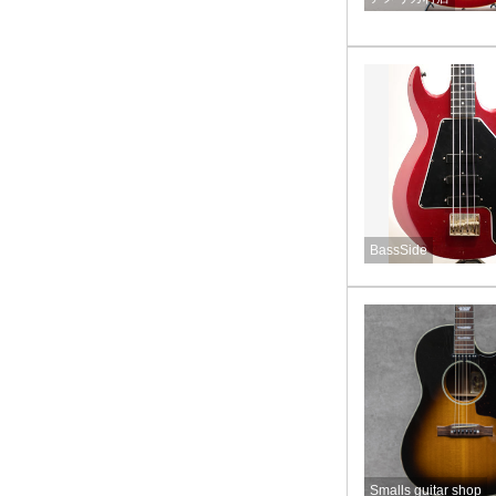
BassSide
Smalls guitar shop