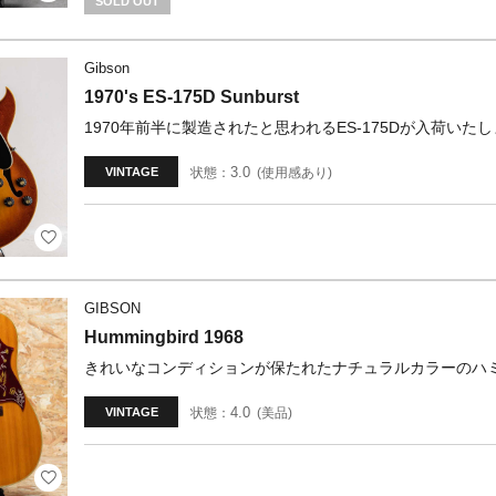
SOLD OUT
Gibson
1970's ES-175D Sunburst
1970年前半に製造されたと思われるES-175Dが入荷いた
3.0
状態：
使用感あり
VINTAGE
GIBSON
Hummingbird 1968
きれいなコンディションが保たれたナチュラルカラーのハミ
4.0
状態：
美品
VINTAGE