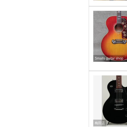
Smalls guitar shop
梅田店