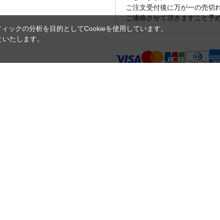
ご注文受付後に万が一の売切
ご連絡させて頂きますこと予
ックの分析を目的としてCookieを使用しています。
といたします。
不具合などの場合のみ７日以内ま
お客様のご都合による返品はお受
ご注文の流れ
お支払い方法につ