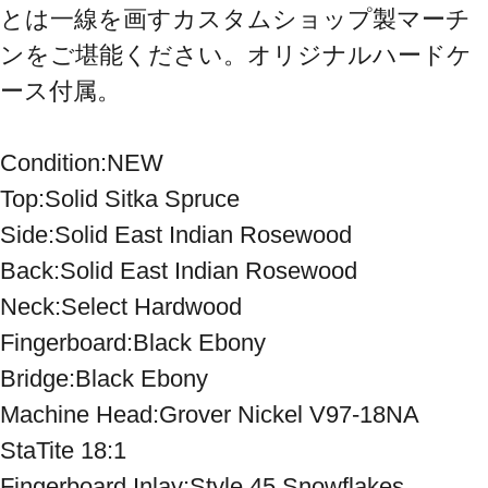
とは一線を画すカスタムショップ製マーチ
ンをご堪能ください。オリジナルハードケ
ース付属。

Condition:NEW

Top:Solid Sitka Spruce

Side:Solid East Indian Rosewood

Back:Solid East Indian Rosewood

Neck:Select Hardwood

Fingerboard:Black Ebony

Bridge:Black Ebony

Machine Head:Grover Nickel V97-18NA 
StaTite 18:1

Fingerboard Inlay:Style 45 Snowflakes
