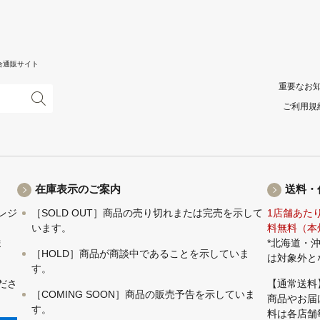
合通販サイト
重要なお
ご利用規
在庫表示のご案内
送料・
レジ
［SOLD OUT］商品の売り切れまたは完売を示して
1店舗あた
います。
料無料（本
ま
*北海道・
［HOLD］商品が商談中であることを示していま
は対象外と
す。
ださ
【通常送料
［COMING SOON］商品の販売予告を示していま
商品やお届
す。
料は各店舗