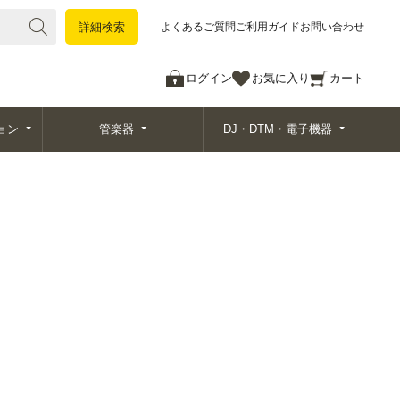
詳細検索
詳細検索
よくあるご質問
ご利用ガイド
お問い合わせ
ログイン
お気に入り
カート
ョン
管楽器
DJ・DTM・電子機器