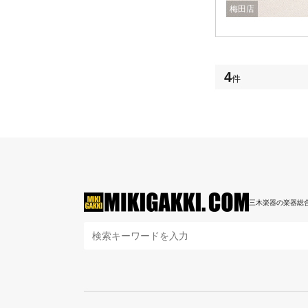
梅田店
4
件
三木楽器の楽器総