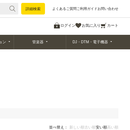
詳細検索
詳細検索
よくあるご質問
ご利用ガイド
お問い合わせ
ログイン
お気に入り
カート
ョン
管楽器
DJ・DTM・電子機器
並べ替え：
新しい順
古い順
安い順
高い順