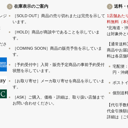
在庫表示のご案内
送料・
レジ
［SOLD OUT］商品の売り切れまたは完売を示して
1店舗あた
います。
料無料（本
ま
*北海道・
［HOLD］商品が商談中であることを示していま
は対象外と
す。
ださ
【通常送料
［COMING SOON］商品の販売予告を示していま
商品やお届
す。
料は各店舗
［予約受付中］入荷・販売予定商品の事前予約受付
宅配便：
状態を示しています。
円・沖縄 
［お取り寄せ］メーカ取り寄せを商品を示していま
ポストイ
す。
個別送
［ASK］ご購入、価格・詳細は、取り扱い店舗まで
お問い合わせください。
【代引手数
代金引換額
詳細は
［ご