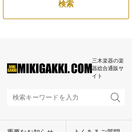
三木楽器の楽
器総合通販サ
イト