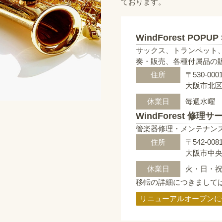
ております。
WindForest POPUP
サックス、トランペット
奏・販売、各種付属品の
住所
〒530-000
大阪市北区梅
休業日
毎週水曜
WindForest 修理
管楽器修理・メンテナン
住所
〒542-008
大阪市中央区
休業日
火・日・
移転の詳細につきまして
リニューアルオープンに