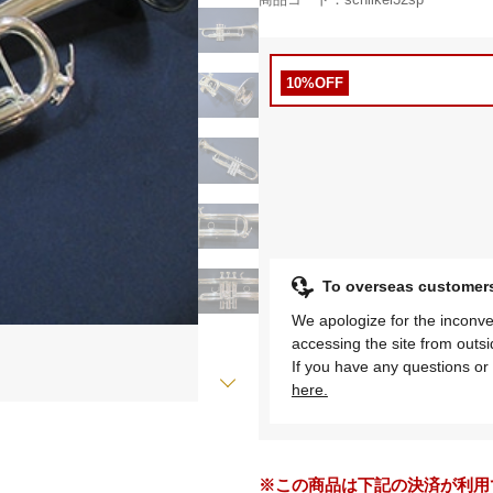
10%OFF
To overseas cust
We apologize for the inconve
accessing the site from outs
If you have any questions or 
here.
※この商品は下記の決済が利用