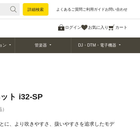
詳細検索
詳細検索
よくあるご質問
ご利用ガイド
お問い合わせ
ログイン
お気に入り
カート
ョン
管楽器
DJ・DTM・電子機器
ト i32-SP
品
をもとに、より吹きやすさ、扱いやすさを追求したモデ