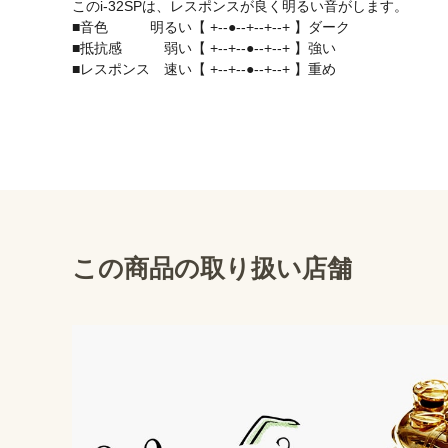
このi-32SPは、レスポンスが良く明るい音がします。

■音色　　　明るい【 +--●--+--+--+ 】ダーク

■抵抗感　　　弱い【 +--+--●--+--+ 】強い

■レスポンス　速い【 +--+--●--+--+ 】重め
この商品の取り扱い店舗