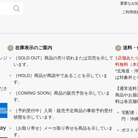
重要なお
ご利用規
在庫表示のご案内
送料・
レジ
［SOLD OUT］商品の売り切れまたは完売を示して
1店舗あた
います。
料無料（本
ま
*北海道・
［HOLD］商品が商談中であることを示していま
は対象外と
す。
ださ
【通常送料
［COMING SOON］商品の販売予告を示していま
商品やお届
す。
料は各店舗
［予約受付中］入荷・販売予定商品の事前予約受付
宅配便：
状態を示しています。
円・沖縄 
［お取り寄せ］メーカ取り寄せを商品を示していま
ポストイ
す。