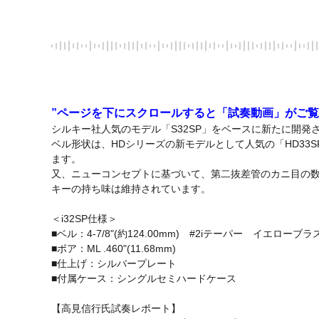
”ページを下にスクロールすると「試奏動画」がご覧
シルキー社人気のモデル「S32SP」をベースに新たに開発され
ベル形状は、HDシリーズの新モデルとして人気の「HD33
ます。

又、ニューコンセプトに基づいて、第二抜差管のカニ目の数
キーの持ち味は維持されています。

＜i32SP仕様＞

■ベル：4-7/8"(約124.00mm)　#2iテーパー　イエローブラス
■ボア：ML .460"(11.68mm)

■仕上げ：シルバープレート

■付属ケース：シングルセミハードケース

【高見信行氏試奏レポート】
