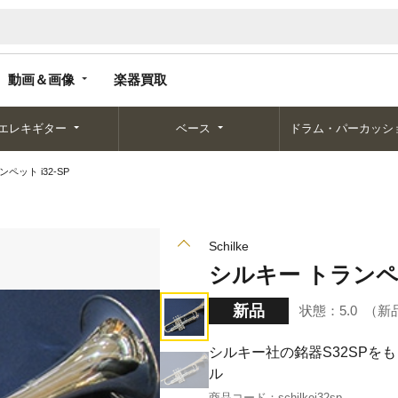
動画＆画像
楽器買取
動画＆画像
楽器買取
エレキギター
ベース
ドラム・パーカッシ
ペット i32-SP
Schilke
シルキー トランペッ
新品
状態：
5.0
新
シルキー社の銘器S32SP
ル
商品コード：
schilkei32sp