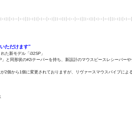
いただけます”
た新モデル「i32SP」

SP」と同形状の#2iテーパーを持ち、新設計のマウスピースレシーバ
が2個から1個に変更されておりますが、リヴァースマウスパイプによ

