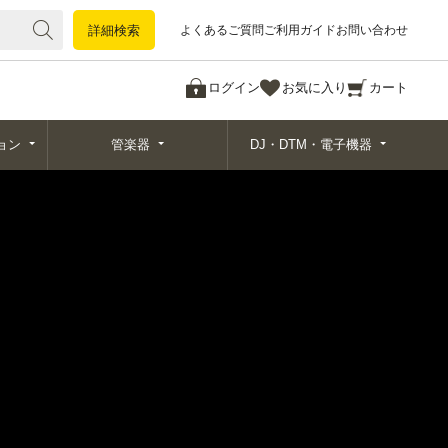
詳細検索
詳細検索
よくあるご質問
ご利用ガイド
お問い合わせ
ログイン
お気に入り
カート
ョン
管楽器
DJ・DTM・電子機器
LR-M to TRS
rophone Cable - Van Damme
ic XKE 20ft (約6.1m) XLR-M to
品