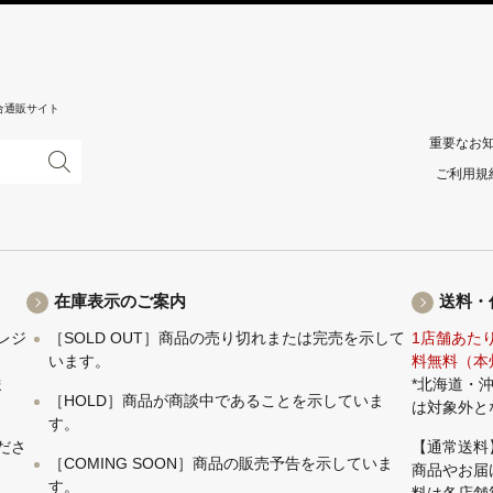
合通販サイト
重要なお
ご利用規
在庫表示のご案内
送料・
レジ
［SOLD OUT］商品の売り切れまたは完売を示して
1店舗あた
います。
料無料（本
ま
*北海道・
［HOLD］商品が商談中であることを示していま
は対象外と
す。
ださ
【通常送料
［COMING SOON］商品の販売予告を示していま
商品やお届
す。