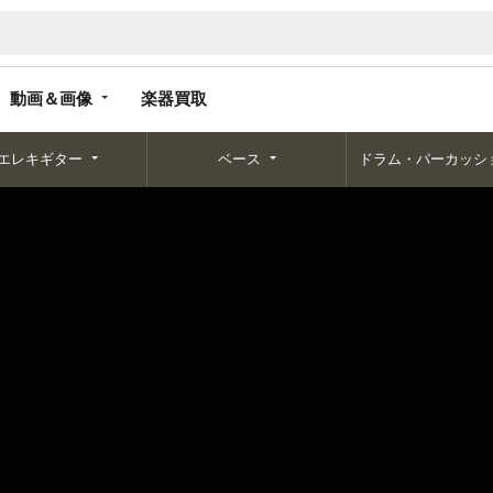
動画＆画像
楽器買取
動画＆画像
楽器買取
エレキギター
ベース
ドラム・パーカッシ
ル
Silver Tweed Microphone Cable - Van Damme Tour Grade Classic XKE 20ft (約6.1m) X
Revelation Cable
Silver Tweed Mic
Tour Grade Class
TRS
新品
状態：
5.0
新