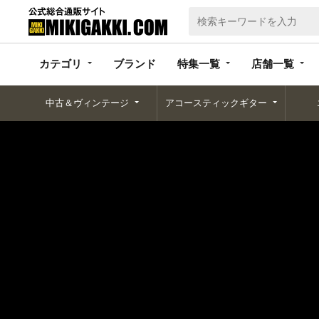
カテゴリ
ブランド
特集一覧
店舗一覧
カテゴリ
ブランド
特集一覧
店舗一覧
中古＆ヴィンテージ
アコースティックギター
ホーム
楽器アクセサリー
ケーブル 関連
その他ケーブル類
マイクケーブ
ホーム
ブランド一覧
R
Revelation Cable