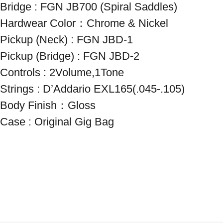
Bridge : FGN JB700 (Spiral Saddles)

Hardwear Color：Chrome & Nickel

Pickup (Neck) : FGN JBD-1

Pickup (Bridge) : FGN JBD-2

Controls : 2Volume,1Tone

Strings : D’Addario EXL165(.045-.105) 

Body Finish：Gloss

Case : Original Gig Bag