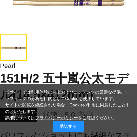
Pearl
151H/2 五十嵐公太モデ
ル(14.5×412mm)
当サイトでは利用体験の向上およびコンテンツの最適な提供、ト
ラフィックの分析を目的としてCookieを使用しています。
サイトの閲覧を継続された場合、Cookieの利用に同意したことも
のといたします。
新品
状態：
5.0
新品
詳細については
プライバシーポリシー
をご確認ください。
承諾する
パワフルなショットにも繊細なステ