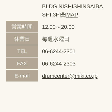
BLDG.NISHISHINSAIBA
SHI 3F
MAP
営業時間
12:00～20:00
休業日
毎週水曜日
TEL
06-6244-2301
FAX
06-6244-2303
E-mail
drumcenter@miki.co.jp