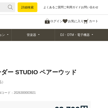
詳細検索
詳細検索
よくあるご質問
ご利用ガイド
お問い合わせ
ログイン
お気に入り
カート
ョン
管楽器
DJ・DTM・電子機器
ーダー STUDIO ペアーウッド
品
ANコード：
2026300003921