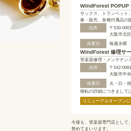
WindForest POPUP
サックス、トランペット
奏・販売、各種付属品の
住所
〒530-000
大阪市北区梅
休業日
毎週水曜
WindForest 修理
管楽器修理・メンテナン
住所
〒542-008
大阪市中央区
休業日
火・日・
移転の詳細につきまして
リニューアルオープンに
今後も、管楽器専門店として
努めてまいります。