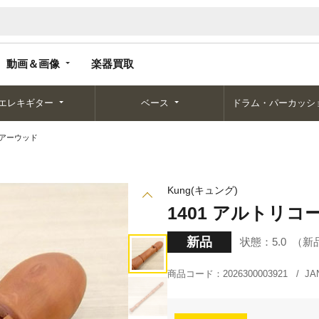
動画＆画像
楽器買取
動画＆画像
楽器買取
エレキギター
ベース
ドラム・パーカッシ
 ペアーウッド
Kung(キュング)
1401 アルトリコ
新品
状態：
5.0
新
商品コード：
2026300003921
J