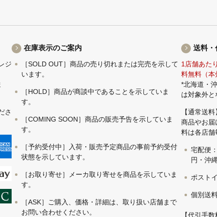
在庫表示のご案内
送料・
レジ
［SOLD OUT］商品の売り切れまたは完売を示して
1店舗あた
います。
料無料（本
ま
*北海道・
［HOLD］商品が商談中であることを示していま
は対象外と
す。
ださ
【通常送料
［COMING SOON］商品の販売予告を示していま
商品やお届
す。
料は各店舗
［予約受付中］入荷・販売予定商品の事前予約受付
宅配便：
状態を示しています。
円・沖縄 
［お取り寄せ］メーカ取り寄せを商品を示していま
ポストイ
す。
個別送
［ASK］ご購入、価格・詳細は、取り扱い店舗まで
お問い合わせください。
【代引手数