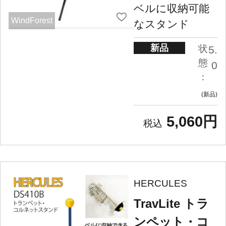
ベルに収納可能
WindForest
なスタンド
新品
状
5.
態
0
：
新品
5,060円
HERCULES
TravLite トラ
ンペット・コ