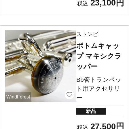
23,100円
ストンビ
ボトムキャッ
プ マキシクラ
ッパー
Bb管トランペッ
ト用アクセサリ
ー
WindForest
新品
27,500円