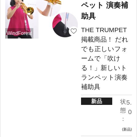
ペット 演奏補
助具
THE TRUMPET
WindForest
掲載商品！ だれ
でも正しいフォ
ームで「吹け
る！」新しいト
ランペット演奏
補助具
新品
状
5.
態
0
：
新品