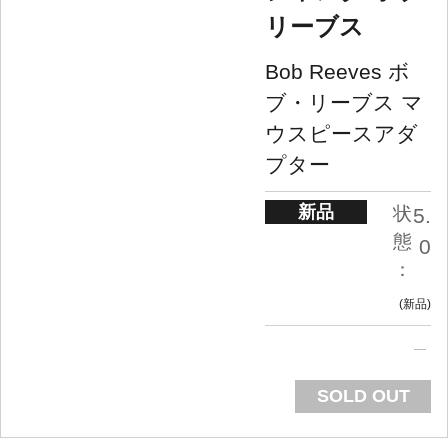
リーブス
Bob Reeves ボ
ブ・リーブス マ
ウスピースアダ
プター
新品
状
5.
態
0
：
新品
SOLD OUT