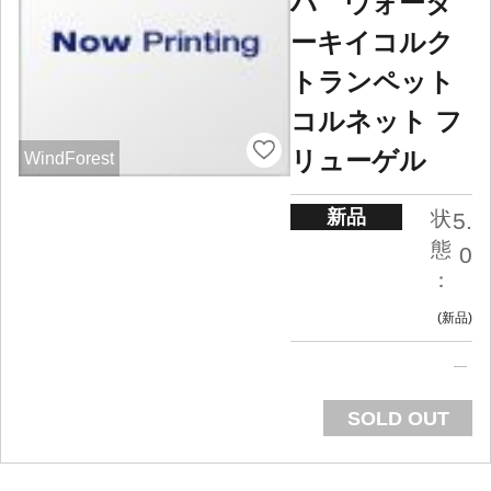
ハ ウォータ
ーキイコルク
トランペット
コルネット フ
リューゲル
WindForest
新品
状
5.
態
0
：
新品
SOLD OUT