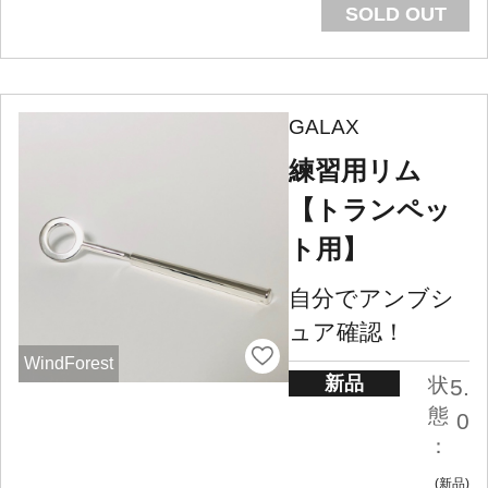
SOLD OUT
GALAX
練習用リム
【トランペッ
ト用】
自分でアンブシ
ュア確認！
WindForest
新品
状
5.
態
0
：
新品