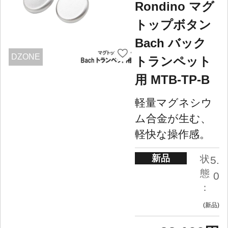
Rondino マグ
トップボタン
Bach バック
DZONE
トランペット
用 MTB-TP-B
軽量マグネシウ
ム合金が生む、
軽快な操作感。
新品
状
5.
態
0
：
新品