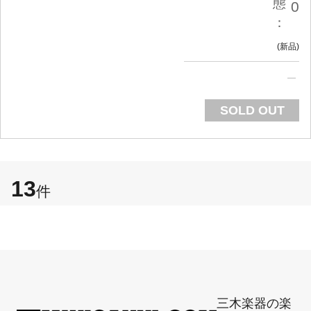
態
0
：
新品
SOLD OUT
13
件
三木楽器の楽