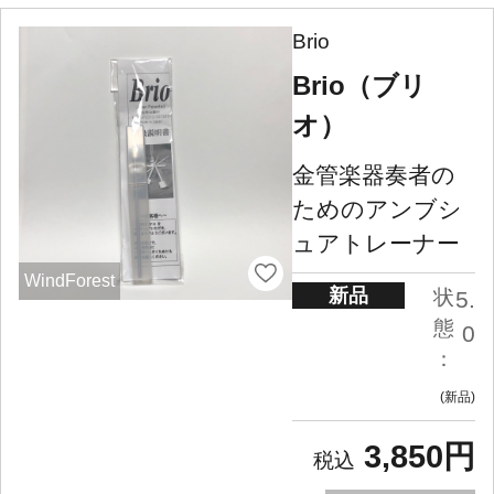
Brio
Brio（ブリ
オ）
金管楽器奏者の
ためのアンブシ
ュアトレーナー
WindForest
新品
状
5.
態
0
：
新品
3,850円