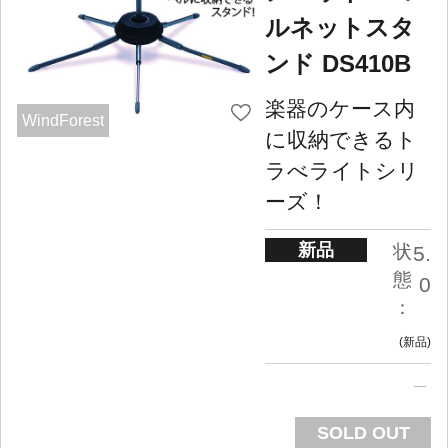
ルネットスタ
ンド DS410B
楽器のケース内
WindForest
に収納できるト
ラべライトシリ
ーズ！
新品
状
5.
態
0
：
新品
SOLD OUT