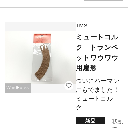
TMS
ミュートコル
ク トランペ
ットワウワウ
用扇形
ついにハーマン
WindForest
用もでました！
ミュートコル
ク！
新品
状
5.