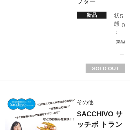
プター
新品
状
5.
態
0
：
新品
SOLD OUT
その他
SACCHIVO サ
ッチボ トラン