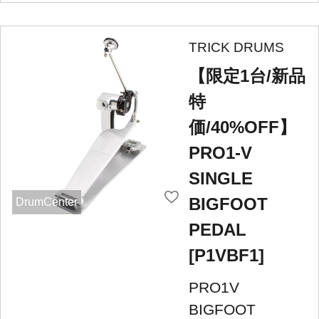
TRICK DRUMS
【限定1台/新品
特
価/40%OFF】
PRO1-V
SINGLE
BIGFOOT
DrumCenter
PEDAL
[P1VBF1]
PRO1V
BIGFOOT