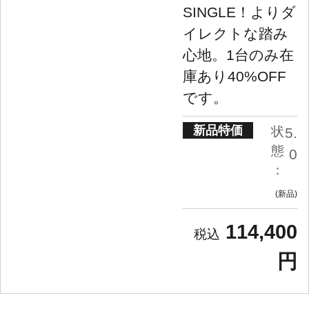
SINGLE！よりダ
イレクトな踏み
心地。1台のみ在
庫あり40%OFF
です。
新品特価
状
5.
態
0
：
新品
114,400
円