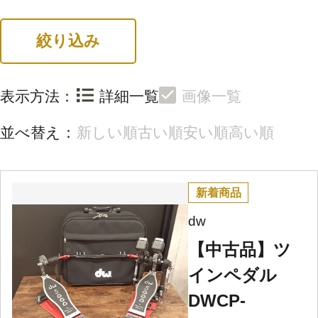
絞り込み
表示方法：
詳細一覧
画像一覧
並べ替え：
新しい順
古い順
安い順
高い順
新着商品
dw
【中古品】ツ
インペダル
DWCP-