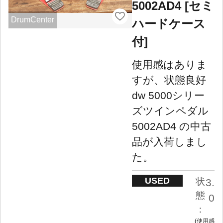
5002AD4 [セミ
DrumCenter
ハードケース
付]
使用感はありま
すが、状態良好
dw 5000シリー
ズツインペダル
5002AD4 の中古
品が入荷しまし
た。
USED
状
3.
態
0
：
使用感