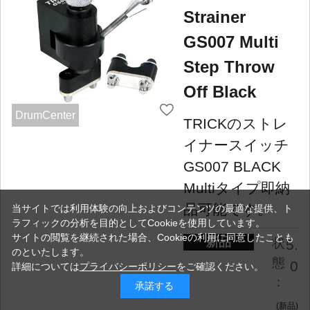
Strainer
GS007 Multi
Step Throw
Off Black
DrumCenter
TRICKのストレ
イナースイッチ
GS007 BLACK
Multiタイプ即納
品可能です。
当サイトでは利用体験の向上およびコンテンツの最適な提供、ト
ラフィックの分析を目的としてCookieを使用しています。
サイトの閲覧を継続された場合、Cookieの利用に同意したことも
新品
状
5.
のといたします。
態
0
詳細については
プライバシーポリシー
をご確認ください。
：
承諾する
新品