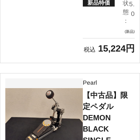
新品特価
状
5.
態
0
：
新品
15,224円
Pearl
【中古品】限
定ペダル
DEMON
BLACK