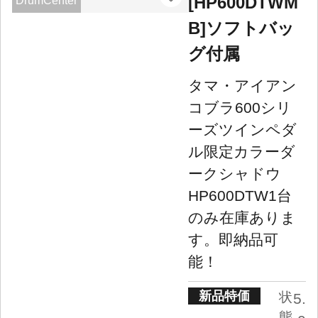
[HP600DTWM
DrumCenter
B]ソフトバッ
グ付属
タマ・アイアン
コブラ600シリ
ーズツインペダ
ル限定カラーダ
ークシャドウ
HP600DTW1台
のみ在庫ありま
す。即納品可
能！
新品特価
状
5.
態