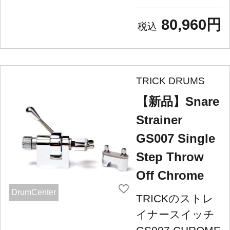
80,960円
TRICK DRUMS
【新品】Snare
Strainer
GS007 Single
Step Throw
Off Chrome
DrumCenter
TRICKのストレ
イナースイッチ