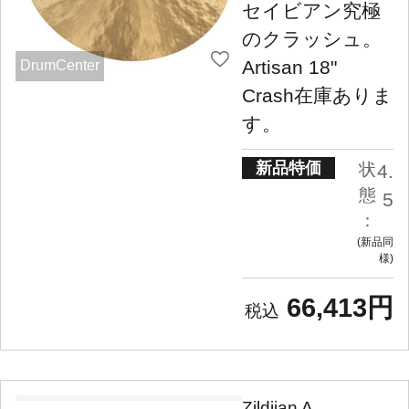
セイビアン究極
のクラッシュ。
Artisan 18"
DrumCenter
Crash在庫ありま
す。
新品特価
状
4.
態
5
：
新品同
様
66,413円
Zildjian A