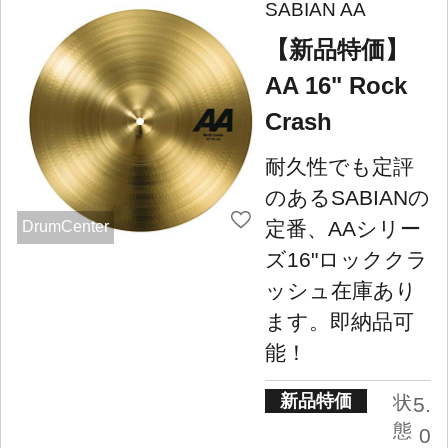
SABIAN AA
【新品特価】
AA 16" Rock
Crash
耐久性でも定評
のあるSABIANの
定番、AAシリー
DrumCenter
ズ16"ロッククラ
ッシュ在庫あり
ます。即納品可
能！
新品特価
状
5.
態
0