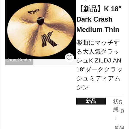
【新品】K 18"
Dark Crash
Medium Thin
楽曲にマッチす
る大人気クラッ
シュK ZILDJIAN
DrumCenter
18"ダーククラッ
シュミディアム
シン
新品
状
5.
態
0
：
新品