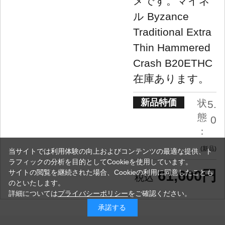
メです。マイネ
ル Byzance
Traditional Extra
Thin Hammered
Crash B20ETHC
在庫あります。
新品特価
状
5.
態
0
：
新品
当サイトでは利用体験の向上およびコンテンツの最適な提供、ト
ラフィックの分析を目的としてCookieを使用しています。
61,600円
サイトの閲覧を継続された場合、Cookieの利用に同意したことも
のといたします。
詳細については
プライバシーポリシー
をご確認ください。
承諾する