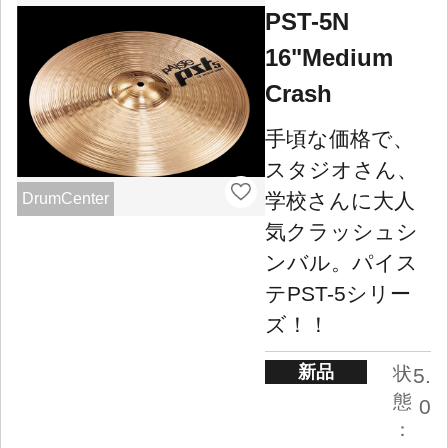
PST-5N
16"Medium
Crash
手頃な価格で、
スタジオさん、
学校さんに大人
DrumCenter
気クラッシュシ
ンバル。パイス
テPST-5シリー
ズ！！
新品
状
5.
態
0
：