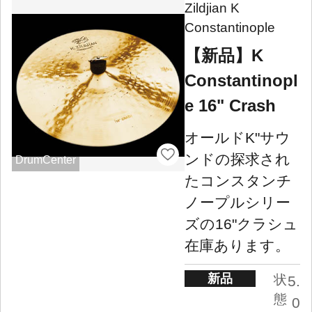
Zildjian K
Constantinople
【新品】K
Constantinopl
e 16" Crash
オールドK"サウ
ンドの探求され
DrumCenter
たコンスタンチ
ノープルシリー
ズの16"クラシュ
在庫あります。
新品
状
5.
態
0