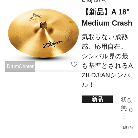
【新品】A 18"
Medium Crash
気取らない成熟
感、応用自在。
シンバル界の最
も基準とされるA
DrumCenter
ZILDJIANシンバ
ル！
新品
状
5.
態
0
：
新品