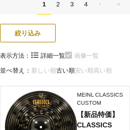
1
2
3
4
絞り込み
表示方法：
詳細一覧
画像一覧
並べ替え：
新しい順
古い順
安い順
高い順
MEINL CLASSICS
CUSTOM
【新品特価】
CLASSICS