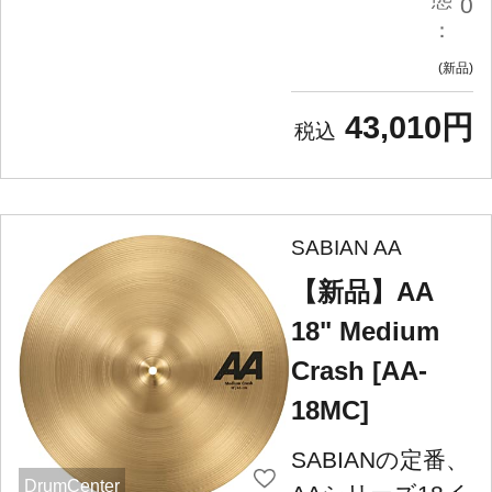
0
：
新品
43,010円
SABIAN AA
【新品】AA
18" Medium
Crash [AA-
18MC]
SABIANの定番、
DrumCenter