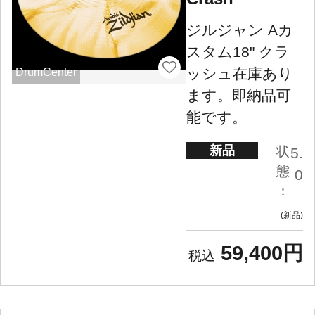
ジルジャン Aカ
スタム18" クラ
ッシュ在庫あり
DrumCenter
ます。即納品可
能です。
新品
状
5.
態
0
：
新品
59,400円