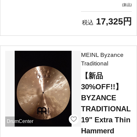
新品
17,325円
MEINL Byzance
Traditional
【新品
30%OFF!!】
BYZANCE
TRADITIONAL
19" Extra Thin
DrumCenter
Hammerd