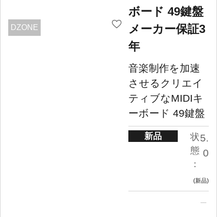
ボード 49鍵盤
メーカー保証3
DZONE
年
音楽制作を加速
させるクリエイ
ティブなMIDIキ
ーボード 49鍵盤
新品
状
5.
態
0
：
新品