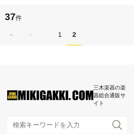
37
件
1
2
三木楽器の楽
器総合通販サ
イト