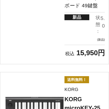
ボード 49鍵盤
新品
状
5.
態
0
：
新品
15,950円
送料無料！
KORG
KORG
microKEY-25